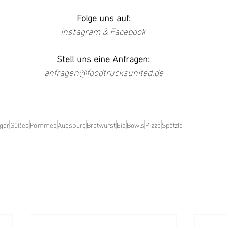
Folge uns auf:
Instagram
 & 
Facebook
Stell uns eine Anfragen:
anfragen@foodtrucksunited.de
ger
Süßes
Pommes
Augsburg
Bratwurst
Eis
Bowls
Pizza
Spätzle