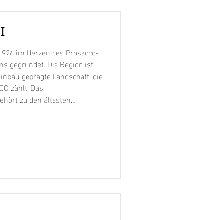
I
 1926 im Herzen des Prosecco-
ns gegründet. Die Region ist
inbau geprägte Landschaft, die
CO zählt. Das
hört zu den ältesten
at in Italien wie auch
e Verbreitung der Prosecco-
rd die Geschichte
wie durch die Verbindung von
M