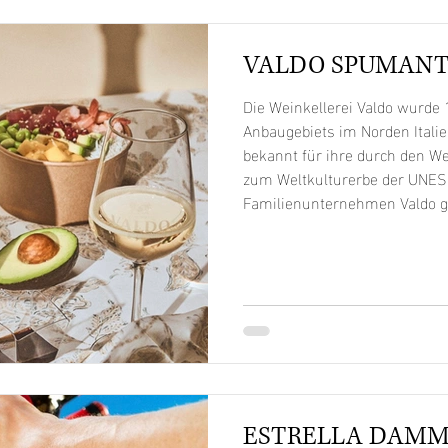
VALDO SPUMANT
Die Weinkellerei Valdo wurde
Anbaugebiets im Norden Italie
bekannt für ihre durch den We
zum Weltkulturerbe der UNES
Familienunternehmen Valdo ge
Kellereien in der Region und h
international sehr viel für di
Kultur getan. Jahr für Jahr wi
weitergeschrieben und zeigt, 
ESTRELLA DAM