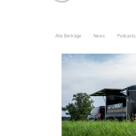
Alle Beiträge
News
Podcasts
Bratwurst
Burger
Cock
Indische Küche
Kaffee
Smoothies
Spätzle
Sü