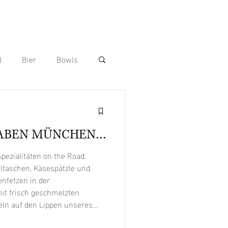
Q
Bier
Bowls
 Dogs
ABEN MÜNCHEN
andwiches
ezialitäten on the Road.
ultaschen, Käsespätzle und
Vorspeisen
Wraps
it frisch geschmelzten
ln auf den Lippen unseres
anstaltung zu einem