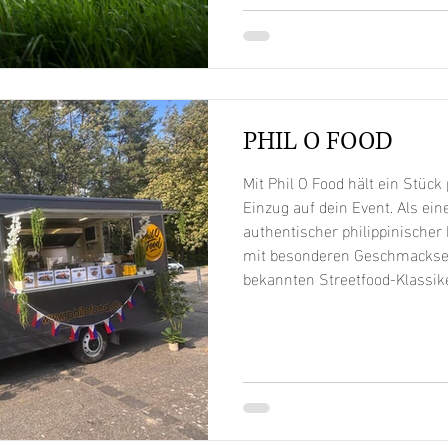
besonderen Highlight.Unser Tr
Schwarz passen sich Ihrer Loc
Tref
PHIL O FOOD
Mit Phil O Food hält ein Stück
Einzug auf dein Event. Als ei
authentischer philippinischer
mit besonderen Geschmackser
bekannten Streetfood-Klassike
Vielfalt, Herzlichkeit und den
philippinischen Küche näherzu
traditionellen Rezepten und v
Speisen direkt vor Ort