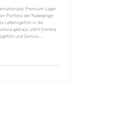
nternationales Premium-Lager
ier-Portfolio der Radeberger
es Lebensgefühl in die
elona gebraut, steht Estrella
bsgefühl und Genuss.
ausgewogenes Geschmacksprofil
na“ besonders vielseitig –
hren Gästen ein Stück
rvieren möcht