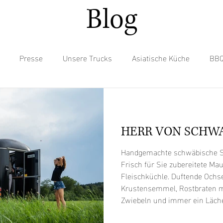
Blog
Presse
Unsere Trucks
Asiatische Küche
BB
tails
Deutsche Küche
Eis
Fusion Kitchen
Hot
HERR VON SCHW
Mexikanische Küche
Pasta
Pizza
Pommes
S
& STARNBERG
Handgemachte schwäbische Sp
Frisch für Sie zubereitete Ma
Fleischküchle. Duftende Ochsenfetzen in der
ßes
Tibetische Küche
Vegan
Vegane Optionen
Krustensemmel, Rostbraten m
Zwiebeln und immer ein Läche
Teams. Mit uns wird Ihre Ver