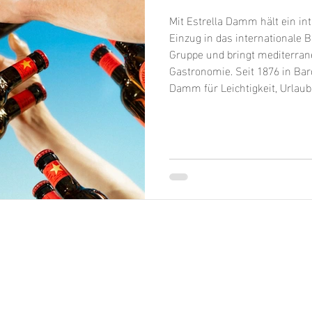
Mit Estrella Damm hält ein i
Einzug in das internationale B
Gruppe und bringt mediterran
Gastronomie. Seit 1876 in Barc
Damm für Leichtigkeit, Urlau
Natürliche Zutaten und ein 
machen den „Stern von Barcelo
ideal für Gastronomien, die i
mediterrane Lebensfreude se