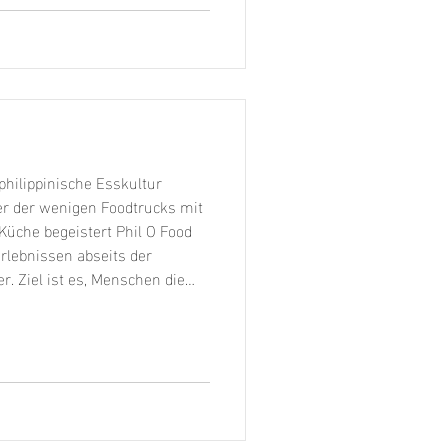
ailer und unser Food Truck in
ation an und sind der beliebte
fpunkt auf jedem Event Fingerfood als Vorspeise,
 philippinische Esskultur
ner der wenigen Foodtrucks mit
 Küche begeistert Phil O Food
lebnissen abseits der
r. Ziel ist es, Menschen die
 einzigartigen Geschmack der
bringen.Mit frischen Zutaten,
iel Leidenschaft werden die