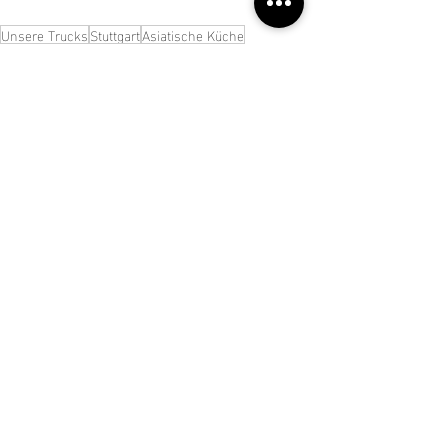
Unsere Trucks
Stuttgart
Asiatische Küche
Aktuelle Beiträge
Alle ansehen