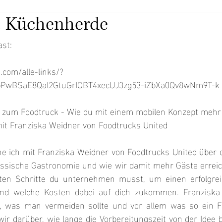
 Küchenherde
ast:
.com/alle-links/?
zbPwBSaE8Qal2GtuGrIOBT4xecUJ3zg53-iZbXa0Qv8wNm9T-k
t zum Foodtruck - Wie du mit einem mobilen Konzept mehr 
 mit Franziska Weidner von Foodtrucks United
he ich mit Franziska Weidner von Foodtrucks United über di
lassische Gastronomie und wie wir damit mehr Gäste erreic
sten Schritte du unternehmen musst, um einen erfolgrei
nd welche Kosten dabei auf dich zukommen. Franziska gi
, was man vermeiden sollte und vor allem was so ein Fo
 darüber, wie lange die Vorbereitungszeit von der Idee b