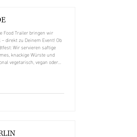
DE
Food Trailer bringen wir
– direkt zu Deinem Event! Ob
tfest: Wir servieren saftige
mes, knackige Würste und
ional vegetarisch, vegan oder
alität. Unser Foodtruck ist
sch absenkbar, in Minuten
t mit Profi-Equipment wie in
RLIN