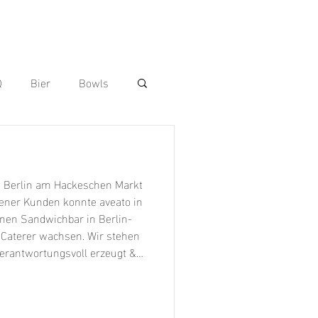
Q
Bier
Bowls
 Dogs
andwiches
dener Kunden konnte aveato in
inen Sandwichbar in Berlin-
 Caterer wachsen. Wir stehen
verantwortungsvoll erzeugt &
Vorspeisen
Wraps
er Sympathieträger aus der
r 1964 ) ist ein echter
tung und hat durch seine