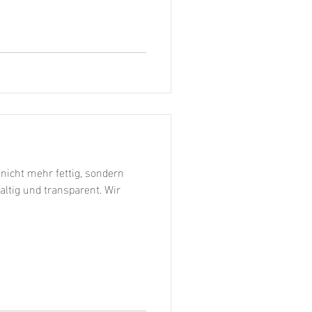
hr als nur ein mobiler
ine, fahrende Kaffeebar mit
meiner hochwertigen
 nicht mehr fettig, sondern
altig und transparent. Wir