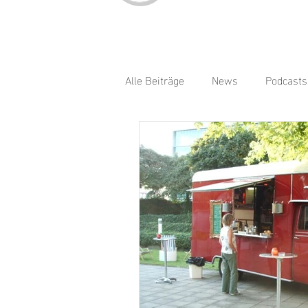
Alle Beiträge
News
Podcasts
Bratwurst
Burger
Cock
Indische Küche
Kaffee
Smoothies
Spätzle
Sü