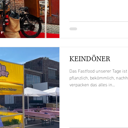
charmantes Coffee-Bike ist me
Kaffeewagen – es ist eine kle
echter Barista-Qualität. Aus 
Siebträgerm
KEINDÖNER
Das Fastfood unserer Tage ist
pflanzlich, bekömmlich, nachh
verpacken das alles in...