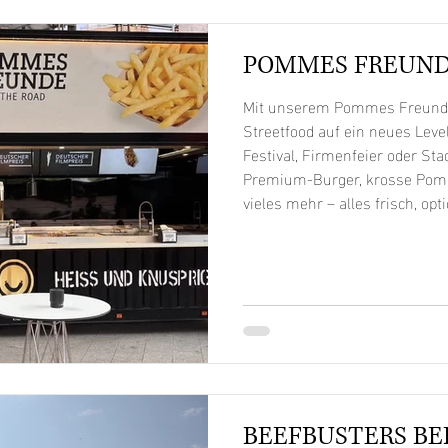
POMMES FREUN
Mit unserem Pommes Freunde 
Streetfood auf ein neues Level 
Festival, Firmenfeier oder Stad
Premium-Burger, krosse Pom
vieles mehr – alles frisch, opt
halal, mit kompromissloser Qu
mehr als ein Imbiss: hydrauli
einsatzbereit und ausgestatte
unseren stationären Store
BEEFBUSTERS BE