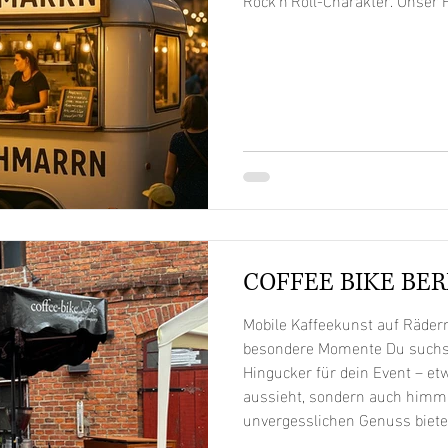
COFFEE BIKE BER
Mobile Kaffeekunst auf Rädern
besondere Momente Du suchs
Hingucker für dein Event – etw
aussieht, sondern auch himml
unvergesslichen Genuss biete
stilvollen Coffee-Bike genau d