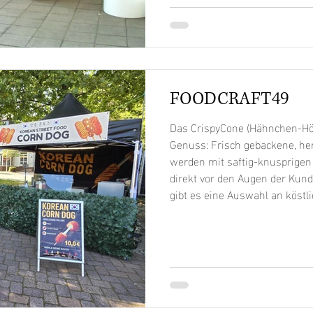
Bauhöhe von über drei Metern
FOODCRAFT49
Das CrispyCone (Hähnchen-Hör
Genuss: Frisch gebackene, he
werden mit saftig-knusprigen
direkt vor den Augen der Kunde
gibt es eine Auswahl an köstl
Süß-Sauer, BBQ und Teriyaki. 
möchte, kann sich für die vege
frittierten Kartoffelbällchen e
Highlight sind unsere Korean