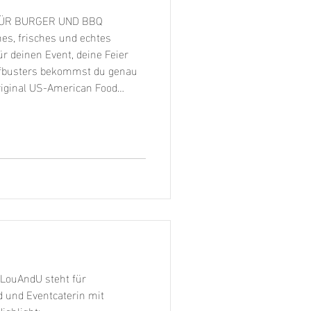
FÜR BURGER UND BBQ
es, frisches und echtes
r deinen Event, deine Feier
eefbusters bekommst du genau
riginal US-American Food
für spektakuläre Food Truck-
r in unseren Food Trucks
arantiert kein Fa
LouAndU steht für
 und Eventcaterin mit
ghlight:...