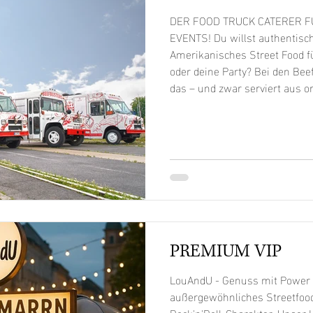
DER FOOD TRUCK CATERER 
EVENTS! Du willst authentisch
Amerikanisches Street Food fü
oder deine Party? Bei den B
das – und zwar serviert aus o
Trucks. Das ist unser Rezept 
Events. Feier in Berlin? Nur mit dem besten Food Truck! Bei
Beefbusters bekommst du zwa
schnell etwas zu essen, aber g
PREMIUM VIP
LouAndU - Genuss mit Power 
außergewöhnliches Streetfood
Rock'n'Roll-Charakter. Unser Hi