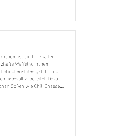
 ei
nchen) ist ein herzhafter
rzhafte Waffelhörnchen
 Hähnchen-Bites gefüllt und
n liebevoll zubereitet. Dazu
ichen Soßen wie Chili Cheese,
Wer auf Fleisch verzichten
tarische Alternative mit
ntscheiden. Ein weiteres
 Cornd