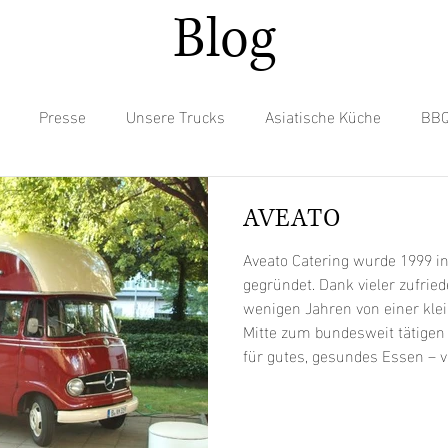
Blog
Presse
Unsere Trucks
Asiatische Küche
BB
tails
Deutsche Küche
Eis
Fusion Kitchen
Hot
AVEATO
Aveato Catering wurde 1999 in Berlin am Hackeschen Markt
Mexikanische Küche
Pasta
Pizza
Pommes
S
gegründet. Dank vieler zufrie
wenigen Jahren von einer kle
Mitte zum bundesweit tätigen
für gutes, gesundes Essen – 
ßes
Tibetische Küche
Vegan
Vegane Optionen
gekocht. Mercedes Benz 319 D
Wirtschaftswunderzeit ( Baujah
Blickfang auf Ihrer Veranstal