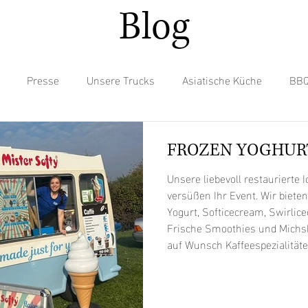
Blog
Presse
Unsere Trucks
Asiatische Küche
BB
tails
Deutsche Küche
Eis
Fusion Kitchen
Hot
FROZEN YOGHUR
Unsere liebevoll restaurierte
Mexikanische Küche
Pasta
Pizza
Pommes
S
versüßen Ihr Event. Wir biet
Yogurt, Softicecream, Swirlic
Frische Smoothies und Michs
auf Wunsch Kaffeespezialität
ßes
Tibetische Küche
Vegan
Vegane Optionen
Frozen Cocktails (Margaritas 
Smoothies gebucht werden. www.frozen-yogurt-factory.de
Folge uns auf: Instagram & Facebook Stell uns eine Anfrage: