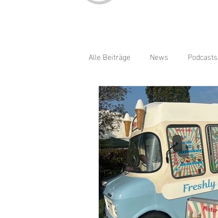
Alle Beiträge
News
Podcasts
Bratwurst
Burger
Cock
Indische Küche
Kaffee
Smoothies
Spätzle
Sü