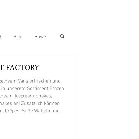
Q
Bier
Bowls
 Dogs
T FACTORY
 Icecream Vans erfrischen und
andwiches
en in unserem Sortiment Frozen
ecream, Icecream Shakes,
hakes an! Zusätzlich können
en, Crêpes, Süße Waffeln und
Vorspeisen
Wraps
& Daiquiris) und Frozen