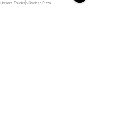
Unsere Trucks
München
Pizza
Aktuelle Beiträge
Alle ansehen