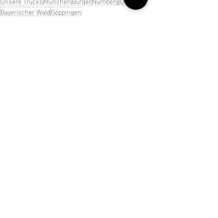
Unsere Trucks
München
Burger
Nürnberg
Ulm
Bayerischer Wald
Göppingen
Aktuelle Beiträge
Alle ansehen