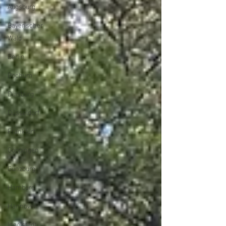
Augsburg
Bayerischer
Wald
Berlin
Bochum
Duisburg
Düsseldorf
Frankfurt
Göppingen
Günzburg
Hamburg
Hannover
Ingolstadt