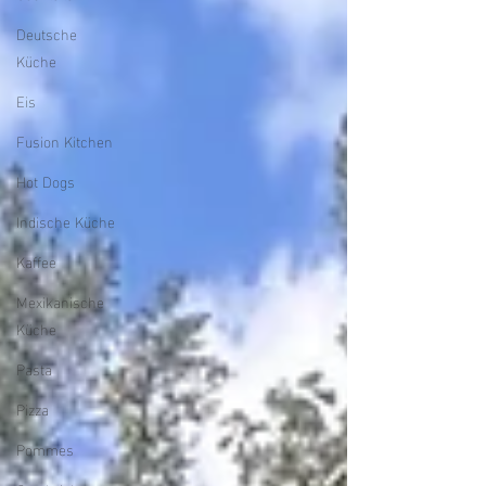
Deutsche
Küche
Eis
Fusion Kitchen
Hot Dogs
Indische Küche
Kaffee
Mexikanische
Küche
Pasta
Pizza
Pommes