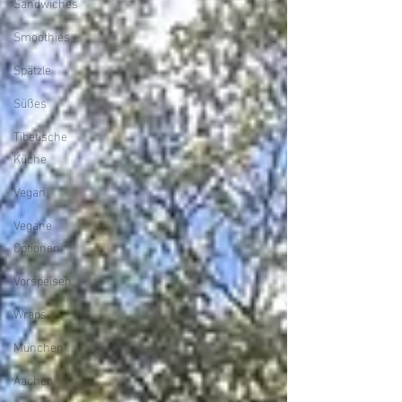
Sandwiches
Smoothies
Spätzle
Süßes
Tibetische
Küche
Vegan
Vegane
Optionen
Vorspeisen
Wraps
München
Aachen