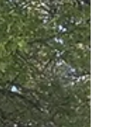
Köln
Krefeld
Leipzig
Mainz
Mannheim
Nürnberg
Stuttgart
Ulm
Deutschlandweit
Unsere Partner
Franchise
Kooperationen