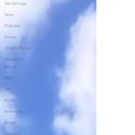
Alle Beiträge
News
Podcasts
Presse
Unsere Trucks
Asiatische
Küche
BBQ
Bier
Bowls
Bratwurst
Burger
Cocktails